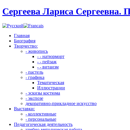
Сергеева Лариса Сергеевна. 
Главная
Биография
Творчество:
- живопись
- - натюрморт
- - пейзаж
- - витаизм
- пастель
- графика
Тематическая
Иллюстрации
- эскизы костюма
- экспозе
декоративно-прикладное искусство
Выставки:
- коллективные
- персональные
Педагогическая деятельность
учебно-методическая работа