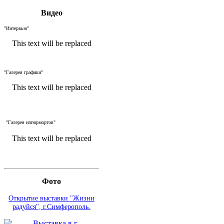
Видео
"Интервью"
This text will be replaced
"Галерея графики"
This text will be replaced
"Галерея натюрмортов"
This text will be replaced
Фото
Открытие выставки "Жизни
радуйся", г.Симферополь.