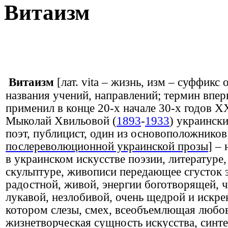
Витаизм
Витаизм
[лат. vita – жизнь, изм – суффик
названия учений, направлений; термин впе
применил в конце 20-х начале 30-х годов Х
Мыколай Хвильовой (
1893
-
1933
) украински
поэт, публицист, один из основоположников
послереволюционной украинской прозы
] –
в украинском искусстве поэзии, литературе, 
скульптуре, живописи передающее сгусток 
радостной, живой, энергии боготворящей, ч
лукавой, незлобивой, очень щедрой и искре
котором слезы, смех, всеобъемлющая любов
жизнетворческая сущность искусства, синте