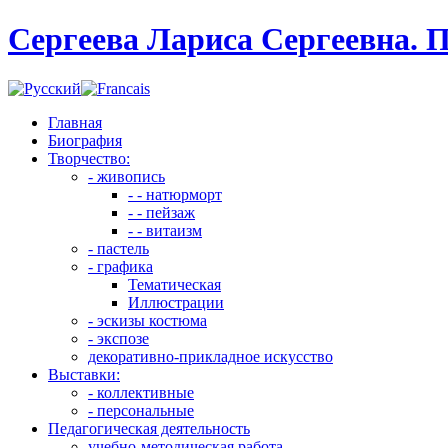
Сергеева Лариса Сергеевна. 
Главная
Биография
Творчество:
- живопись
- - натюрморт
- - пейзаж
- - витаизм
- пастель
- графика
Тематическая
Иллюстрации
- эскизы костюма
- экспозе
декоративно-прикладное искусство
Выставки:
- коллективные
- персональные
Педагогическая деятельность
учебно-методическая работа