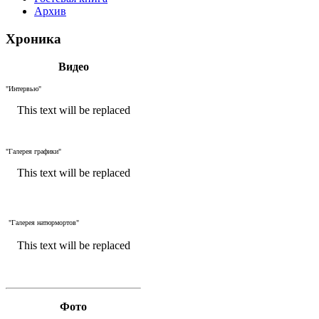
Архив
Хроника
Видео
"Интервью"
This text will be replaced
"Галерея графики"
This text will be replaced
"Галерея натюрмортов"
This text will be replaced
Фото